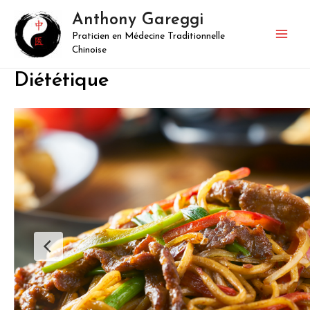
Aller
Anthony Gareggi
au
Praticien en Médecine Traditionnelle
contenu
Mai
Chinoise
Men
Diététique